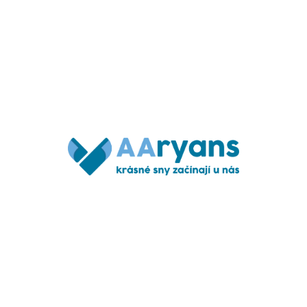
5. Prodávající shromažďuje se souhlasem zákazníků
osobní údaje zákazníků, a to jméno, adresu, telefon a
emailové spojení. Tyto údaje slouží především pro
usnadnění objednávek zákazníků v budoucnu.
6. Pokud zákazník projeví svůj souhlas, může mu
prodávající sdělovat emailem a telefonicky obchodní
sdělení s novinkami, nabídkami, inzercí a nabízet účast v
anketách a průzkumech trhu.
7. Osobní údaje zákazníků prodávající nepředává žádné
další osobě.
8. Údaje, které prodávající o zákazníkovi uchovává a
zpracovává, může zákazník kdykoliv změnit, a to po
přihlášení do "zákaznické sekce".
9.Při objednávce jsou vyžadovány osobní údaje, které
jsou nutné pro úspěšné vyřízení objednávky (jméno a
adresa, kontakt).
Účelem
zpracování osobních údajů je
vyřízení objednávky uživatele a výkon práv a povinností
vyplývajících ze smluvního vztahu mezi Poskytovatelem
a Uživatelem. Účelem zpracování osobních údajů je dále
zasílání obchodních sdělení a činění dalších